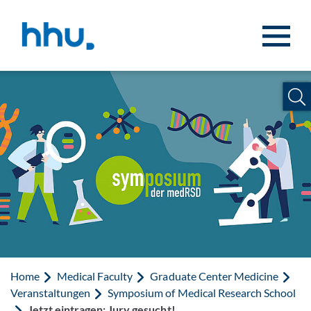
Jump to content
Jump to search
Home
Medical Faculty
Graduate Center Medicine
Veranstaltungen
Symposium of Medical Research School
Jetzt eintragen: Jury gesucht!