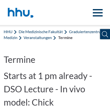
Zum Inhalt springen
Zur Suche springen
HHU
Die Medizinische Fakultät
Graduiertenzentrum
Medizin
Veranstaltungen
Termine
Termine
Starts at 1 pm already -
DSO Lecture - In vivo
model: Chick