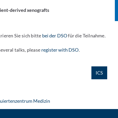
ient-derived xenografts
rieren Sie sich bitte
bei der DSO
für die Teilnahme.
several talks, please
register with DSO
.
ICS
: Per E-Mail kontaktieren
uiertenzentrum Medizin