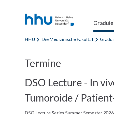
Zum Inhalt springen
Zur Suche springen
Graduie
HHU
Die Medizinische Fakultät
Gradui
Termine
DSO Lecture - In vi
Tumoroide / Patient
DSO Lecture Series Summer Semester 2026