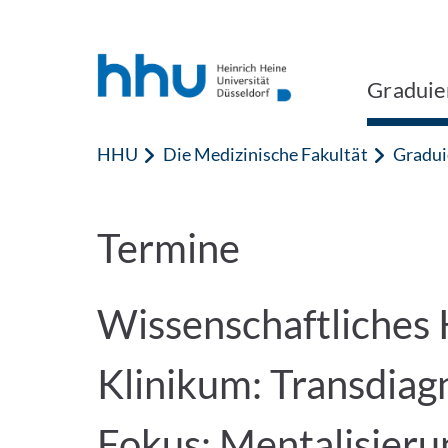
Zum Inhalt springen
Zur Suche springen
Graduie
HHU
Die Medizinische Fakultät
Gradui
Termine
Wissenschaftliches
Klinikum: Transdiag
Fokus: Mentalisieru